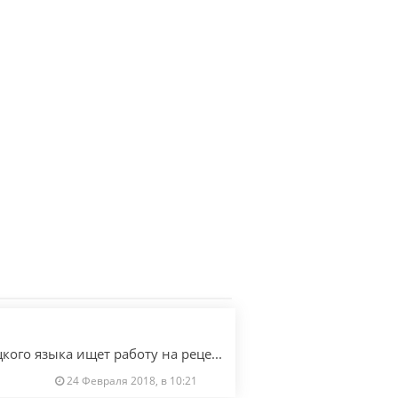
Девушка, со знанием английского и немецкого языка ищет работу на рецепшен. Мне 23 года, проживаю в Берлине
24 Февраля 2018, в 10:21