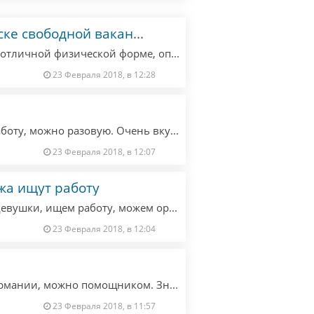
тренер тренажерного зала в поиске свободной вакансии
Тренер тренажерного зала ищет работу, в отличной физической форме, опыт работы 5 лет. Говорю на немецком языке и на русском, украинский - родной.
23 Февраля 2018, в 12:28
Повар, с опытом и образованием, ищет работу, можно разовую. Очень вкусно готовлю различные блюда.
23 Февраля 2018, в 12:07
жа ищут работу
Выпускники кулинарного колледжа, две девушки, ищем работу, можем организовать праздничный стол для вашего мероприятия, готовим русскую, украинскую и кавказскую кухню
23 Февраля 2018, в 12:04
Зубной техник с опытом ищет работу в Германии, можно помощником. Знание немецкого языка на среднем уровне. Мужчина, 36 лет.
23 Февраля 2018, в 11:57