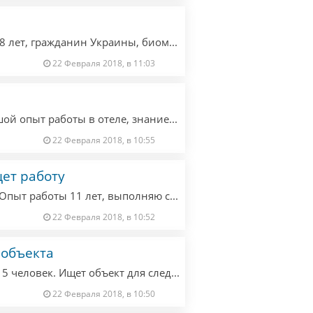
Добрый день! Меня зовут Дмитрий, мне 28 лет, гражданин Украины, биометрический паспорт в поиске работы. Ответственный парень есть опыт работы на складе. Ищу работу на складе Германии.
22 Февраля 2018, в 11:03
Горничная, девушка 23 года, есть небольшой опыт работы в отеле, знание немецкого языка на начальном уровне, опрятная, трудолюбивая, дисциплинированная. Ищу работу в отеле.
22 Февраля 2018, в 10:55
ет работу
Мастер парикмахер-стилист ищет работу. Опыт работы 11 лет, выполняю стрижки, окрашивание все виды, укладки, прически, химическая завивка, выпрямление, а также знания и умения в области визажа.
22 Февраля 2018, в 10:52
 объекта
Бригада мастеров по внутренней отделке, 5 человек. Ищет объект для следующих работ: плитка, покраска, гипс, ламинат, электрика. Отличное качество по доступной цене.
22 Февраля 2018, в 10:50