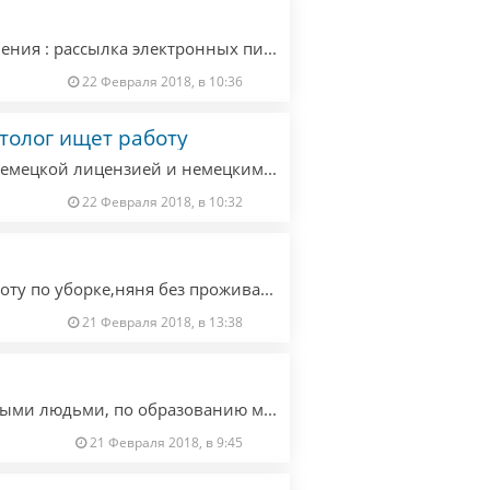
Офис-менеджер с опытом ищет работу, умения : рассылка электронных писем клиентам; поиск новых клиентов, консультирование клиентов по телефону, письменно и лично. Знание немецкого на хорошем уровне.
22 Февраля 2018, в 10:36
олог ищет работу
Квалифицированный врач косметолог с немецкой лицензией и немецкими сертификатами, ищет работу в салоне. Провожу омоложение кожи лица, шеи и декольте методом мезотерапии, мезонитей, мезококтелей, биоревитализации. Моделирование губ, скул.
22 Февраля 2018, в 10:32
Женщина 55 ,русская ищу подработку/работу по уборке,няня без проживания. Опыт работы ,ответственная,без проблемная.Только Берлин
21 Февраля 2018, в 13:38
Ищу работу по уходу за больными, пожилыми людьми, по образованию медсестра. Опыт работы с лежачими тяжелыми больными. Ответственная, добрая, хорошо готовлю, наведу порядок, проведу все медицинские манипуляции. Есть рекомендации.
21 Февраля 2018, в 9:45