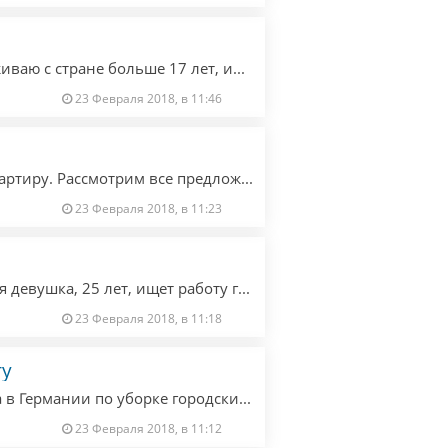
Юрист с опытом работы в Германии, проживаю с стране больше 17 лет, ищу работу.
23 Февраля 2018, в 11:46
Семейная пара срочно снимет дом или квартиру. Рассмотрим все предложения. Порядок гарантируем.
23 Февраля 2018, в 11:23
Аккуратная, чистоплотная, добросовестная девушка, 25 лет, ищет работу горничной в отеле Берлина.
23 Февраля 2018, в 11:18
ту
Водитель категории С, опыт работы 4 года в Германии по уборке городских автобусов. Ищу работу в Берлине. Мужчина. 42 года, без вредных привычек.
23 Февраля 2018, в 11:12