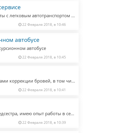
сервисе
Автомеханик, мужчина, 38 лет, опыт работы с легковым автотранспортом 15 лет, ищу работу в автосервисе, знание немецкого на начальном уровне
22 Февраля 2018, в 10:46
чном автобусе
курсионном автобусе
22 Февраля 2018, в 10:45
Мастер браумейкер, владею всеми техниками коррекции бровей, в том числе и перманентным макияжем. Опты работы больше 6 лет. Ищу работу в салоне красоты.
22 Февраля 2018, в 10:41
Ищу работу сиделки. Мне 43, я эстонка, медсестра, имею опыт работы в семьях. Могу выполнять все медицинские рекомендации. Также помогу по дому, вести домашнее хозяйство. Порядочная, пунктуальная, без вредных привычек. Знание немецкого языка средний уровень, русский в совершенстве, эстонский родной.
22 Февраля 2018, в 10:39