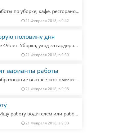
Женщина, 39 лет, рассмотрит варианты работы по уборке, кафе, ресторанов, работу на складе. Все документы для работы в наличии.
21 Февраля 2018, в 9:42
орую половину дня
Ищу работу домработницы в Берлине, мне 49 лет. Уборка, уход за гардеробом, мытьё окон и т. д. Нужна работа во второй половине дня.
21 Февраля 2018, в 9:39
ит варианты работы
Менеджер по закупкам, мужчина, 27 лет, образование высшее экономическое, с опытом работы по данной специальности в продуктах питания, 1 год, рассмотрю варианты работы.
21 Февраля 2018, в 9:35
оту
Мужчина, 37 лет, без вредных привычек. Ищу работу водителем или рабочим. Наличие Gewerbe,права кат.В,С. Опыт вождения грузового авто. Рассмотрю все варианты
21 Февраля 2018, в 9:33