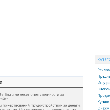
КАТЕГ
Рекла
Предла
я
Ищу ра
Знаком
erlin.ru не несет ответственности за
Прода
айте.
Куплю 
ом пожертвований, трудоустройством за деньги,
Окажу 
 услугами. Мы не звоним, не пишем письма