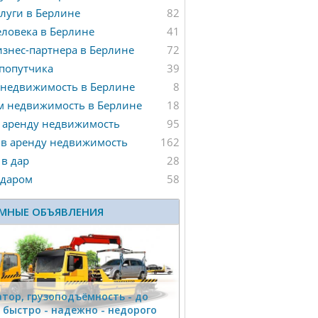
луги в Берлине
82
ловека в Берлине
41
знес-партнера в Берлине
72
попутчика
39
 недвижимость в Берлине
8
м недвижимость в Берлине
18
 аренду недвижимость
95
 в аренду недвижимость
162
в дар
28
 даром
58
МНЫЕ ОБЪЯВЛЕНИЯ
тор, гpузоподъёмность - дo
г быстро - надeжно - недорого