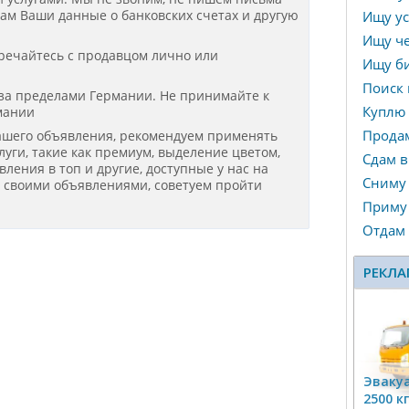
нам Ваши данные о банковских счетах и другую
Ищу ус
Ищу че
речайтесь с продавцом лично или
Ищу би
Поиск 
 за пределами Германии. Не принимайте к
Куплю
мании
Прода
ашего объявления, рекомендуем применять
уги, такие как премиум, выделение цветом,
Сдам в
ения в топ и другие, доступные у нас на
Сниму
я своими объявлениями, советуем пройти
Приму 
Отдам
РЕКЛА
Эвакуа
2500 к