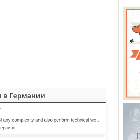
 в Германии
r
I can create a website of any complexity and also perform technical work with databases.
ерлине