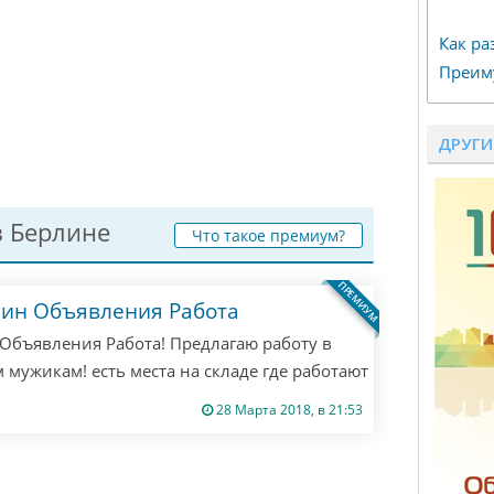
Как ра
Преим
ДРУГИ
 Берлине
Что такое премиум?
ПРЕМИУМ
лин Объявления Работа
Объявления Работа! Предлагаю работу в
 мужикам! есть места на складе где работают
ишите мне все расскажу! если не ответил
28 Марта 2018, в 21:53
! Только если ты русский из Берлина! другим