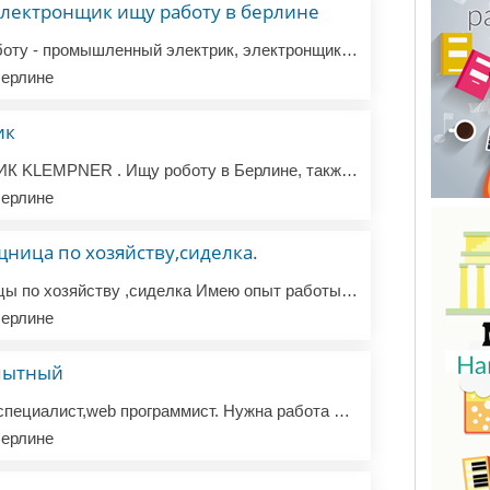
электронщик ищу работу в берлине
Добрый день, ищу работу - промышленный электрик, электронщик , (инженер КИПиА), опыт . Паспорт ЕС. английский , интенсивно учу немецкий. Просьба не стройка, Буду признателен за любую помощь.
ерлине
ик
Сантехник САНТЕХНИК KLEMPNER . Ищу роботу в Берлине, также предоставляю услуги сантехника. Наличие всего необходимого инструмента, прес, заворозка и свой транспорт. тел. WhatsApp. +4915211974141
ерлине
ница по хозяйству,сиделка.
Ищу работу помощницы по хозяйству ,сиделка Имею опыт работы в семье в Берлине Есть рекомендации . В обязанности входило . Уход за дедушкой 96 лет Приготовление завтрака,обеда . Помощь в личной гигиене Уборка помещения ,сухая ,влажная . Помощь по уходу на приусадебном участке Стрижка газона,полив цве...
ерлине
опытный
Ищу работу как SEO специалист,web программист. Нужна работа по сопровождению и поддержке сайтов. Более 10 лет работал по раскрутке и поддержке интернет магазинов и сайт фирм. О себе мужчина 50 лет с профильным образованием программист php, seo оптимизатор. Ответственный,серьёзный,всегда на связи в с...
ерлине