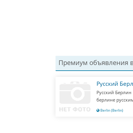
Премиум объявления в
Русский Бер
Русский Берлин 
берлине русским
одни русские! П
Berlin (Berlin)
значит опоздали
не отвечаю!