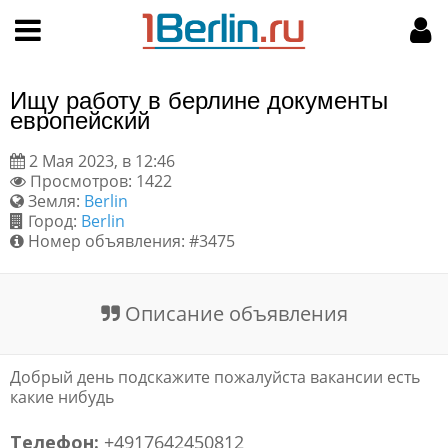
Hy-phen-a-tion
НАВИГАЦИЯ
МОЙ АККАУНТ
Главная
Подать объявление
Ищу работу в берлине документы
Поиск
Мои объявления
европейский
2 Мая 2023, в 12:46
Пользовательское соглашение
Просмотров: 1422
Земля:
Berlin
Правила доски объявлений
Город:
Berlin
Номер объявления: #3475
Компьютерная версия
Описание объявления
Текстовая реклама
Цены на услуги
Добрый день подскажите пожалуйста вакансии есть
какие нибудь
Помощь
Телефон:
+4917642450812