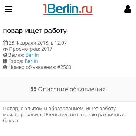
Hy-phen-a-tion
НАВИГАЦИЯ
МОЙ АККАУНТ
Главная
Подать объявление
повар ищет работу
Поиск
Мои объявления
23 Февраля 2018, в 12:07
Просмотров: 2017
Пользовательское соглашение
Земля:
Berlin
Город:
Berlin
Правила доски объявлений
Номер объявления: #2563
Компьютерная версия
Описание объявления
Текстовая реклама
Повар, с опытом и образованием, ищет работу,
Цены на услуги
можно разовую. Очень вкусно готовлю различные
блюда.
Помощь