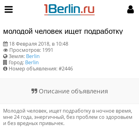
Hy-phen-a-tion
НАВИГАЦИЯ
МОЙ АККАУНТ
Главная
Подать объявление
молодой человек ищет подработку
Поиск
Мои объявления
18 Февраля 2018, в 10:48
Просмотров: 1991
Пользовательское соглашение
Земля:
Berlin
Город:
Berlin
Правила доски объявлений
Номер объявления: #2446
Компьютерная версия
Описание объявления
Текстовая реклама
Молодой человек, ищет подработку в ночное время,
Цены на услуги
мне 24 года, энергичный, без проблем со здоровьем
и без вредных привычек.
Помощь