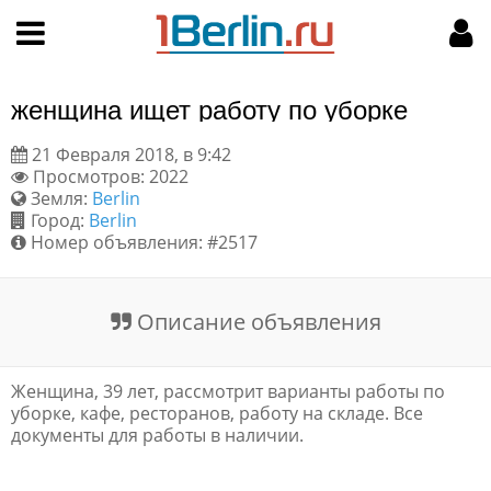
Hy-phen-a-tion
НАВИГАЦИЯ
МОЙ АККАУНТ
Главная
Подать объявление
женщина ищет работу по уборке
Поиск
Мои объявления
21 Февраля 2018, в 9:42
Просмотров: 2022
Пользовательское соглашение
Земля:
Berlin
Город:
Berlin
Правила доски объявлений
Номер объявления: #2517
Компьютерная версия
Описание объявления
Текстовая реклама
Женщина, 39 лет, рассмотрит варианты работы по
Цены на услуги
уборке, кафе, ресторанов, работу на складе. Все
документы для работы в наличии.
Помощь