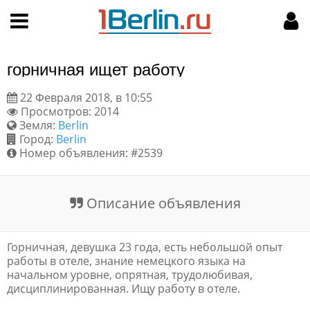
Hy-phen-a-tion
НАВИГАЦИЯ
МОЙ АККАУНТ
Главная
Подать объявление
горничная ищет работу
Поиск
Мои объявления
22 Февраля 2018, в 10:55
Просмотров: 2014
Пользовательское соглашение
Земля:
Berlin
Город:
Berlin
Правила доски объявлений
Номер объявления: #2539
Компьютерная версия
Описание объявления
Текстовая реклама
Горничная, девушка 23 года, есть небольшой опыт
Цены на услуги
работы в отеле, знание немецкого языка на
начальном уровне, опрятная, трудолюбивая,
дисциплинированная. Ищу работу в отеле.
Помощь