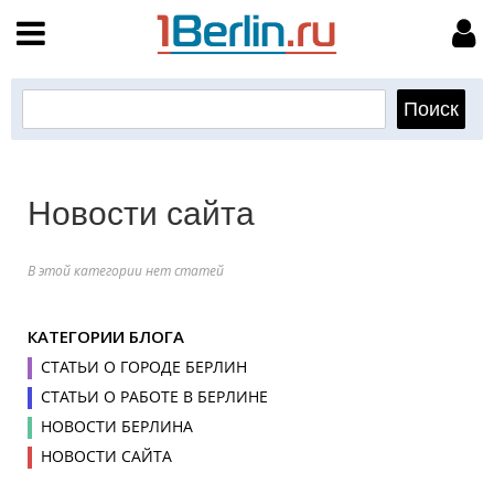
НАВИГАЦИЯ
МОЙ АККАУНТ
Главная
Подать объявление
Поиск
Мои объявления
Пользовательское соглашение
Новости сайта
Правила доски объявлений
В этой категории нет статей
Компьютерная версия
КАТЕГОРИИ БЛОГА
Текстовая реклама
СТАТЬИ О ГОРОДЕ БЕРЛИН
СТАТЬИ О РАБОТЕ В БЕРЛИНЕ
Цены на услуги
НОВОСТИ БЕРЛИНА
НОВОСТИ САЙТА
Помощь