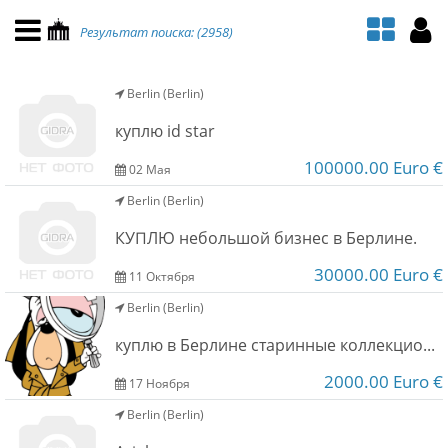
НАВИГАЦИЯ
МОЙ АККАУНТ
Результат поиска: (2958)
Главная
Подать объявление
Berlin (Berlin)
Поиск
Мои объявления
куплю id star
Пользовательское соглашение
100000.00 Euro €
02 Мая
Berlin (Berlin)
Правила доски объявлений
КУПЛЮ небольшой бизнес в Берлине.
Компьютерная версия
30000.00 Euro €
11 Октября
Berlin (Berlin)
Текстовая реклама
куплю в Берлине старинные коллекционные вещи
Цены на услуги
2000.00 Euro €
17 Ноября
Berlin (Berlin)
Помощь