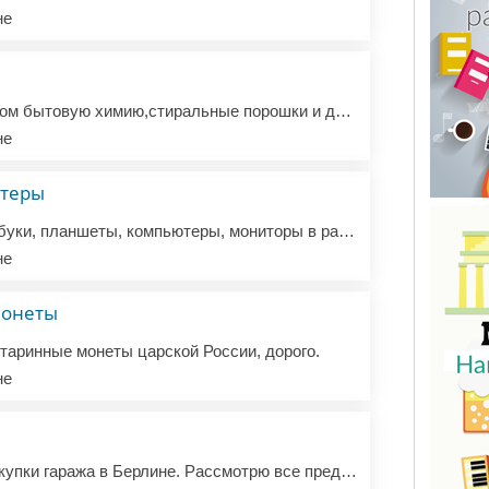
не
Куплю некрупным оптом бытовую химию,стиральные порошки и другие моющие средства немецких производителей. Рассматриваю все предложения.
не
ютеры
Куплю оптом б/у ноутбуки, планшеты, компьютеры, мониторы в рабочем состоянии или с небольшой поломкой. Пересылка в Украину за мой счет
не
монеты
таринные монеты царской России, дорого.
не
Ищу варианты для покупки гаража в Берлине. Рассмотрю все предложения.