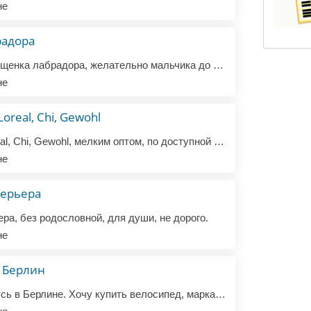
не
радора
Здравствуйте! Куплю щенка лабрадора, желательно мальчика до 3-х месяцев, хотелось бы со всеми документами, прививками, и веселым, дружелюбным характером.
не
oreal, Chi, Gewohl
Куплю косметику Loreal, Chi, Gewohl, мелким оптом, по доступной цене.
не
терьера
ра, без родословной, для души, не дорого.
не
 Берлин
Здравствуйте, нахожусь в Берлине. Хочу купить велосипед, марка не важна, главное, чтобы он был в хорошем состоянии. Заберу сам.