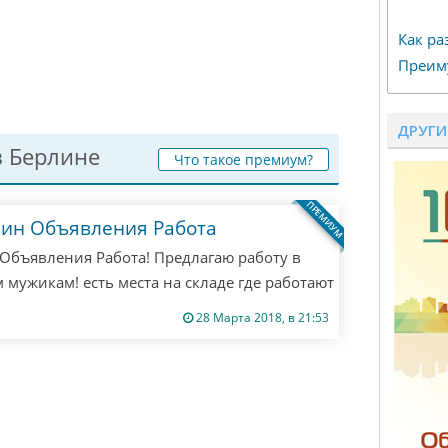
Как ра
Преим
ДРУГИ
 Берлине
Что такое премиум?
ПРЕМИУМ
лин Объявления Работа
Объявления Работа! Предлагаю работу в
 мужикам! есть места на складе где работают
ишите мне все расскажу! если не ответил
28 Марта 2018, в 21:53
! Только если ты русский из Берлина! другим