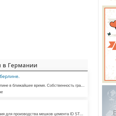
 в Германии
 берлине.
Куплю квартиру в Берлине в ближайшее время. Собственность граждан РФ приветствуется с дискаунтом.
не
Куплю в Германии линия для производства мешков цемента ID STAR Б/У.