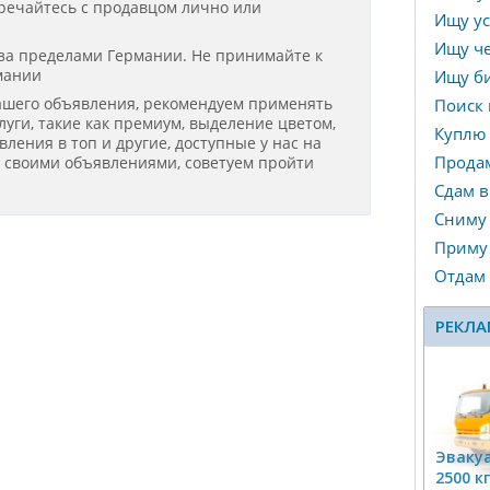
речайтесь с продавцом лично или
Ищу ус
Ищу че
 за пределами Германии. Не принимайте к
мании
Ищу би
ашего объявления, рекомендуем применять
Поиск 
уги, такие как премиум, выделение цветом,
Куплю
ения в топ и другие, доступные у нас на
Прода
я своими объявлениями, советуем пройти
Сдам в
Сниму
Приму 
Отдам
РЕКЛА
Эвакуа
2500 к