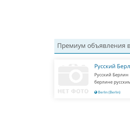
Премиум объявления в
Русский Бер
Русский Берлин 
берлине русским
одни русские! П
Berlin (Berlin)
значит опоздали
не отвечаю!