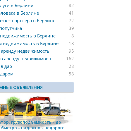
луги в Берлине
82
ловека в Берлине
41
знес-партнера в Берлине
72
попутчика
39
 недвижимость в Берлине
8
м недвижимость в Берлине
18
 аренду недвижимость
95
 в аренду недвижимость
162
в дар
28
 даром
58
МНЫЕ ОБЪЯВЛЕНИЯ
тор, гpузоподъёмность - дo
г быстро - надeжно - недорого