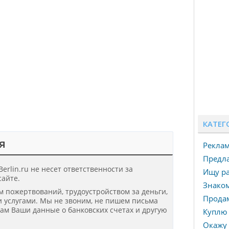
КАТЕГ
я
Рекла
Предла
erlin.ru не несет ответственности за
Ищу ра
айте.
Знаком
ом пожертвований, трудоустройством за деньги,
Прода
 услугами. Мы не звоним, не пишем письма
нам Ваши данные о банковских счетах и другую
Куплю 
Окажу 