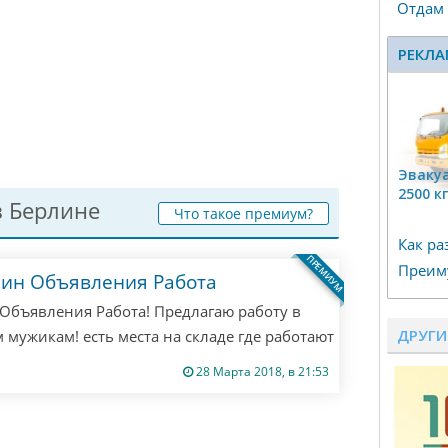
Отдам
РЕКЛА
Эвакуа
2500 к
 Берлине
Что такое премиум?
Как ра
ПРЕМИУМ
Преим
лин Объявления Работа
Объявления Работа! Предлагаю работу в
ДРУГИ
 мужикам! есть места на складе где работают
ишите мне все расскажу! если не ответил
28 Марта 2018, в 21:53
! Только если ты русский из Берлина! другим