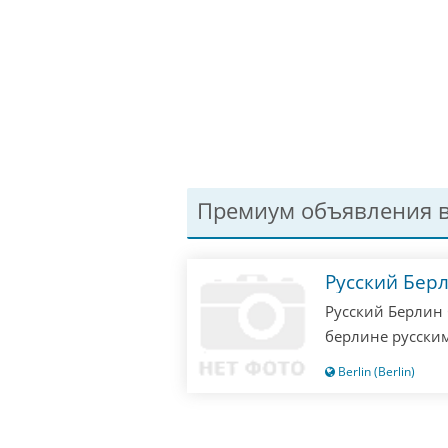
Премиум объявления в
Русский Бер
Русский Берлин 
берлине русским
одни русские! П
Berlin (Berlin)
значит опоздали
не отвечаю!