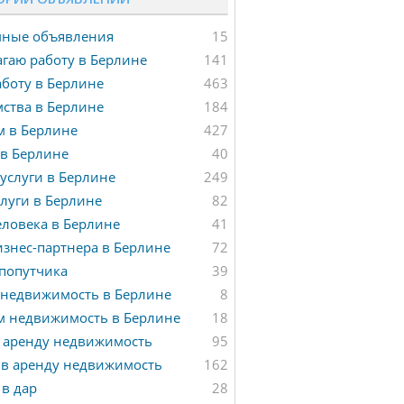
мные объявления
15
гаю работу в Берлине
141
боту в Берлине
463
ства в Берлине
184
м в Берлине
427
в Берлине
40
услуги в Берлине
249
луги в Берлине
82
ловека в Берлине
41
знес-партнера в Берлине
72
попутчика
39
 недвижимость в Берлине
8
м недвижимость в Берлине
18
 аренду недвижимость
95
 в аренду недвижимость
162
в дар
28