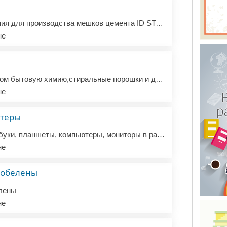
Куплю в Германии линия для производства мешков цемента ID STAR Б/У.
не
Куплю некрупным оптом бытовую химию,стиральные порошки и другие моющие средства немецких производителей. Рассматриваю все предложения.
не
ютеры
Куплю оптом б/у ноутбуки, планшеты, компьютеры, мониторы в рабочем состоянии или с небольшой поломкой. Пересылка в Украину за мой счет
не
гобелены
лены
не