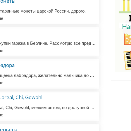
монеты
таринные монеты царской России, дорого.
не
Ищу варианты для покупки гаража в Берлине. Рассмотрю все предложения.
не
радора
Здравствуйте! Куплю щенка лабрадора, желательно мальчика до 3-х месяцев, хотелось бы со всеми документами, прививками, и веселым, дружелюбным характером.
не
oreal, Chi, Gewohl
Куплю косметику Loreal, Chi, Gewohl, мелким оптом, по доступной цене.
не
терьера