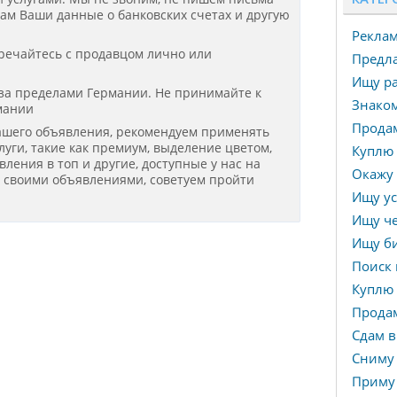
нам Ваши данные о банковских счетах и другую
Рекла
речайтесь с продавцом лично или
Предла
Ищу ра
 за пределами Германии. Не принимайте к
Знаком
мании
Прода
ашего объявления, рекомендуем применять
уги, такие как премиум, выделение цветом,
Куплю 
ения в топ и другие, доступные у нас на
Окажу 
я своими объявлениями, советуем пройти
Ищу ус
Ищу че
Ищу би
Поиск 
Куплю
Прода
Сдам в
Сниму
Приму 