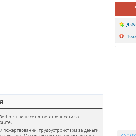
Доба
Пожа
я
erlin.ru не несет ответственности за
айте.
ом пожертвований, трудоустройством за деньги,
КАТЕГ
 услугами. Мы не звоним, не пишем письма