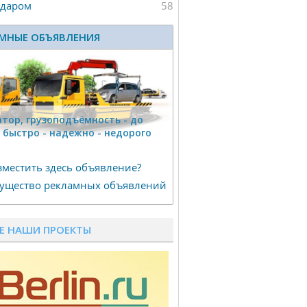
 даром
58
МНЫЕ ОБЪЯВЛЕНИЯ
тор, гpузоподъёмность - дo
г быстро - надeжно - недорого
зместить здесь объявление?
ущество рекламных объявлений
Е НАШИ ПРОЕКТЫ