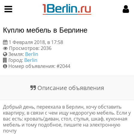
Hy-phen-a-tion
НАВИГАЦИЯ
МОЙ АККАУНТ
Главная
Подать объявление
Куплю мебель в Берлине
Поиск
Мои объявления
1 Февраля 2018, в 17:58
Просмотров: 2036
Пользовательское соглашение
Земля:
Berlin
Город:
Berlin
Правила доски объявлений
Номер объявления: #2044
Компьютерная версия
Описание объявления
Текстовая реклама
Добрый день, переехала в Берлин, хочу обставить
Цены на услуги
квартиру, в связи с чем ищу недорогую мебель. Если у
вас есть: кровать/диван, стол, стулья, шкаф, кухонная
мебель и тому подобное, пишите на электронную
Помощь
почту