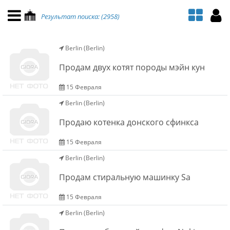
НАВИГАЦИЯ
МОЙ АККАУНТ
Результат поиска: (2958)
Главная
Подать объявление
Berlin (Berlin)
Поиск
Мои объявления
Продам двух котят породы мэйн кун
Пользовательское соглашение
15 Февраля
Berlin (Berlin)
Правила доски объявлений
Продаю котенка донского сфинкса
Компьютерная версия
15 Февраля
Berlin (Berlin)
Текстовая реклама
Продам стиральную машинку Sa
Цены на услуги
15 Февраля
Berlin (Berlin)
Помощь