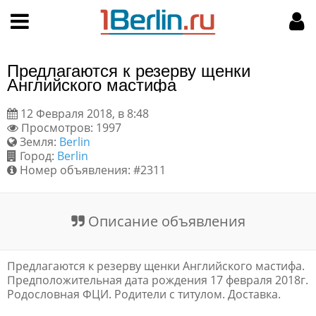
Hy-phen-a-tion
НАВИГАЦИЯ
МОЙ АККАУНТ
Главная
Подать объявление
Предлагаются к резерву щенки
Поиск
Мои объявления
Английского мастифа
12 Февраля 2018, в 8:48
Пользовательское соглашение
Просмотров: 1997
Земля:
Berlin
Правила доски объявлений
Город:
Berlin
Номер объявления: #2311
Компьютерная версия
Описание объявления
Текстовая реклама
Цены на услуги
Предлагаются к резерву щенки Английского мастифа.
Предположительная дата рождения 17 февраля 2018г.
Родословная ФЦИ. Родители с титулом. Доставка.
Помощь