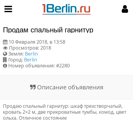
Hy-phen-a-tion
НАВИГАЦИЯ
МОЙ АККАУНТ
Главная
Подать объявление
Продам спальный гарнитур
Поиск
Мои объявления
10 Февраля 2018, в 13:58
Просмотров: 2018
Пользовательское соглашение
Земля:
Berlin
Город:
Berlin
Правила доски объявлений
Номер объявления: #2280
Компьютерная версия
Описание объявления
Текстовая реклама
Продаю спальный гарнитур: шкаф трехстворчатый,
Цены на услуги
кровать 2×2 м, две прикроватные тумбы, комод, цвет
ольха. Отличное состояние
Помощь