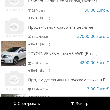
Prodam T-shirt Redbul novii, razmer L
Обратная связь
30.00 Euro €
22 Марта
Berlin (Berlin)
Новости и статьи
Продам салон красоты в Берлине
37000.00 Euro €
11 Февраля
Berlin (Berlin)
TOYOTA VENZA Venza V6 AWD (Break)
4200.00 Euro €
26 Декабря
Berlin (Berlin)
Продам детективы на русском языке в Берлине
3.00 Euro €
13 Декабря
Berlin (Berlin)
Сортировать
Фильтр
Продам со скдада в Берлине сток фирменной одежды из Германии