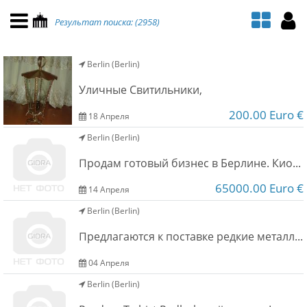
НАВИГАЦИЯ
МОЙ АККАУНТ
Результат поиска: (2958)
Главная
Подать объявление
Berlin (Berlin)
Поиск
Мои объявления
Уличные Свитильники,
Пользовательское соглашение
200.00 Euro €
18 Апреля
Berlin (Berlin)
Правила доски объявлений
Продам готовый бизнес в Берлине. Киоск табак+газеты
Компьютерная версия
65000.00 Euro €
14 Апреля
Berlin (Berlin)
Текстовая реклама
Предлагаются к поставке редкие металлы и порошки
Цены на услуги
04 Апреля
Berlin (Berlin)
Помощь