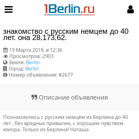
Hy-phen-a-tion
НАВИГАЦИЯ
МОЙ АККАУНТ
Главная
Подать объявление
знакомство с русским немцем до 40
Поиск
Мои объявления
лет. она 28,173,62.
19 Марта 2018, в 12:36
Пользовательское соглашение
Просмотров: 2903
Земля:
Berlin
Правила доски объявлений
Город:
Berlin
Номер объявления: #2677
Компьютерная версия
Описание объявления
Текстовая реклама
Цены на услуги
Познакомлюсь с русским немцем из Берлина до 40
лет , без вредных привычек, с хорошим чувством
юмора. Только из Берлина! Наташа
Помощь