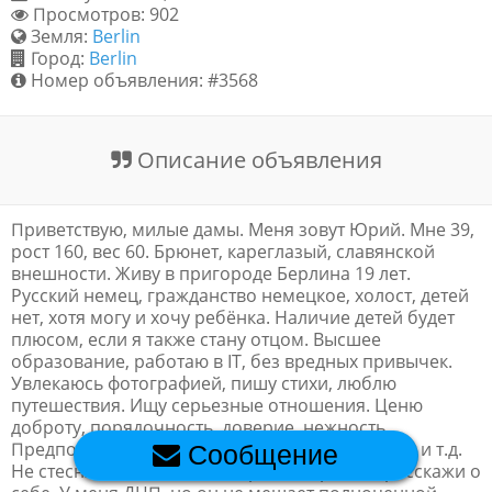
Просмотров: 902
Обратная связь
Земля:
Berlin
Город:
Berlin
Номер объявления: #3568
Новости и статьи
Описание объявления
Приветствую, милые дамы. Меня зовут Юрий. Мне 39,
рост 160, вес 60. Брюнет, кареглазый, славянской
внешности. Живу в пригороде Берлина 19 лет.
Русский немец, гражданство немецкое, холост, детей
нет, хотя могу и хочу ребёнка. Наличие детей будет
плюсом, если я также стану отцом. Высшее
образование, работаю в IT, без вредных привычек.
Увлекаюсь фотографией, пишу стихи, люблю
путешествия. Ищу серьезные отношения. Ценю
доброту, порядочность, доверие, нежность.
Предпочитаю активный досуг: музеи, аквапарк и т.д.
Сообщение
Не стесняйся написать не просто "привет", расскажи о