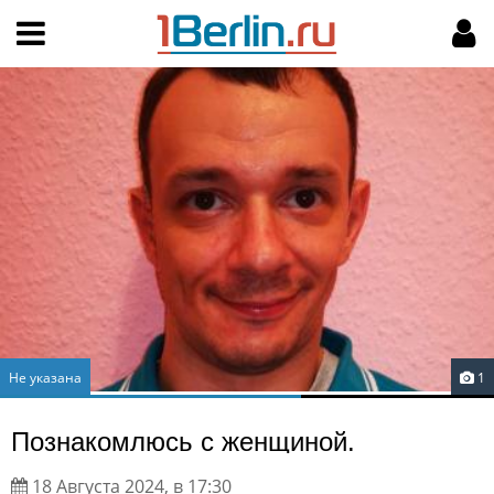
Hy-phen-a-tion
НАВИГАЦИЯ
МОЙ АККАУНТ
Главная
Подать объявление
Поиск
Мои объявления
Пользовательское соглашение
Правила доски объявлений
Компьютерная версия
Текстовая реклама
Не указана
1
Цены на услуги
Познакомлюсь с женщиной.
Помощь
18 Августа 2024, в 17:30