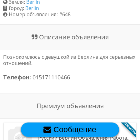
Земля:
Berlin
Город:
Berlin
Обратная связь
Номер объявления: #648
Новости и статьи
Описание объявления
Познокомлюсь с девушкой из Берлина.для серьезных
отношений.
Телефон:
015171110466
Премиум объявления
ПРЕМИУМ
Berlin (Berlin)
Сообщение
Русский Берлин Объявления Работа…