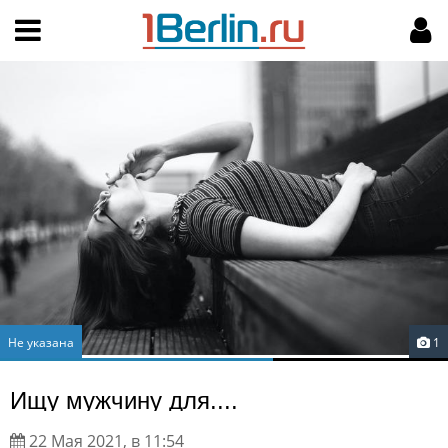
Hy-phen-a-tion
НАВИГАЦИЯ
МОЙ АККАУНТ
Главная
Подать объявление
Поиск
Мои объявления
Пользовательское соглашение
Правила доски объявлений
Компьютерная версия
Текстовая реклама
Не указана
1
Цены на услуги
Ищу мужчину для....
Помощь
22 Мая 2021, в 11:54