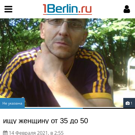
Hy-phen-a-tion
НАВИГАЦИЯ
МОЙ АККАУНТ
Главная
Подать объявление
Поиск
Мои объявления
Пользовательское соглашение
Правила доски объявлений
Компьютерная версия
Текстовая реклама
Не указана
1
Цены на услуги
ищу женщину от 35 до 50
Помощь
14 Февраля 2021, в 2:55