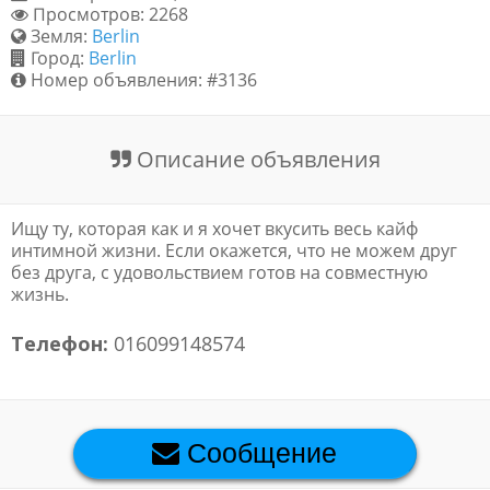
Просмотров: 2268
Обратная связь
Земля:
Berlin
Город:
Berlin
Номер объявления: #3136
Новости и статьи
Описание объявления
Ищу ту, которая как и я хочет вкусить весь кайф
интимной жизни. Если окажется, что не можем друг
без друга, с удовольствием готов на совместную
жизнь.
Телефон:
016099148574
Премиум объявления
Сообщение