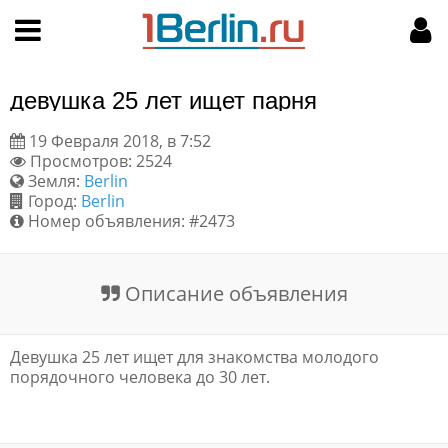
Hy-phen-a-tion
НАВИГАЦИЯ
МОЙ АККАУНТ
Главная
Подать объявление
девушка 25 лет ищет парня
Поиск
Мои объявления
19 Февраля 2018, в 7:52
Просмотров: 2524
Пользовательское соглашение
Земля:
Berlin
Город:
Berlin
Правила доски объявлений
Номер объявления: #2473
Компьютерная версия
Описание объявления
Текстовая реклама
Девушка 25 лет ищет для знакомства молодого
Цены на услуги
порядочного человека до 30 лет.
Помощь