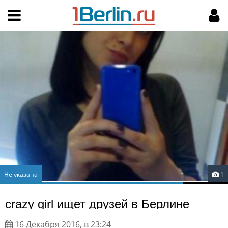
Hy-phen-a-tion
НАВИГАЦИЯ
МОЙ АККАУНТ
Главная
Подать объявление
Поиск
Мои объявления
Пользовательское соглашение
Правила доски объявлений
Компьютерная версия
Текстовая реклама
Не указана
1
Цены на услуги
crazy girl ищет друзей в Берлине
Помощь
16 Декабря 2016, в 23:24