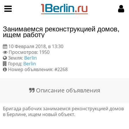
Hy-phen-a-tion
НАВИГАЦИЯ
МОЙ АККАУНТ
Главная
Подать объявление
Занимаемся реконструкцией домов,
Поиск
Мои объявления
ищем работу
10 Февраля 2018, в 13:30
Пользовательское соглашение
Просмотров: 1950
Земля:
Berlin
Правила доски объявлений
Город:
Berlin
Номер объявления: #2268
Компьютерная версия
Описание объявления
Текстовая реклама
Цены на услуги
Бригада рабочих занимаемся реконструкцией домов
в Берлине, ищем новый объект.
Помощь