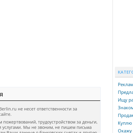
КАТЕГ
Рекла
Предла
я
Ищу ра
Знаком
erlin.ru не несет ответственности за
айте.
Прода
ом пожертвований, трудоустройством за деньги,
Куплю 
 услугами. Мы не звоним, не пишем письма
Окажу 
нам Ваши данные о банковских счетах и другую