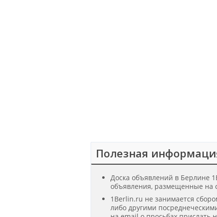
Полезная информаци
Доска объявлений в Берлине 1B
объявления, размещенные на с
1Berlin.ru не занимается сбор
либо другими посреднеческими
на email о просьбах прислать 