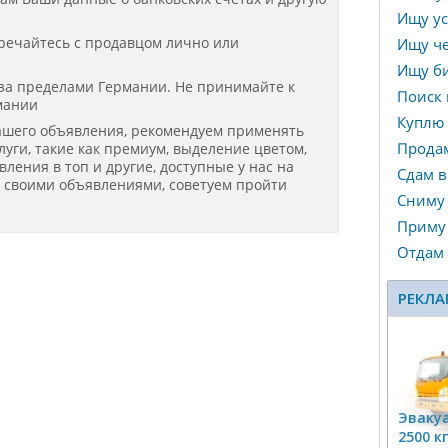
Ищу ус
речайтесь с продавцом лично или
Ищу че
Ищу би
 за пределами Германии. Не принимайте к
Поиск 
мании
Куплю
ашего объявления, рекомендуем применять
Прода
уги, такие как премиум, выделение цветом,
ения в топ и другие, доступные у нас на
Сдам в
я своими объявлениями, советуем пройти
Сниму
Приму 
Отдам
РЕКЛА
Эвакуа
2500 к