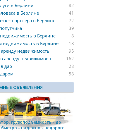
луги в Берлине
82
ловека в Берлине
41
знес-партнера в Берлине
72
попутчика
39
 недвижимость в Берлине
8
м недвижимость в Берлине
18
 аренду недвижимость
95
 в аренду недвижимость
162
в дар
28
 даром
58
МНЫЕ ОБЪЯВЛЕНИЯ
тор, гpузоподъёмность - дo
г быстро - надeжно - недорого