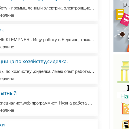
Добрый день, ищу работу - промышленный электрик, электронщик , (инженер КИПиА), опыт . Паспорт ЕС. английский , интенсивно учу немецкий. Просьба не стройка, Буду признателен за любую помощь.
ерлине
ик
Сантехник САНТЕХНИК KLEMPNER . Ищу роботу в Берлине, также предоставляю услуги сантехника. Наличие всего необходимого инструмента, прес, заворозка и свой транспорт. тел. WhatsApp. +4915211974141
ерлине
ница по хозяйству,сиделка.
Ищу работу помощницы по хозяйству ,сиделка Имею опыт работы в семье в Берлине Есть рекомендации . В обязанности входило . Уход за дедушкой 96 лет Приготовление завтрака,обеда . Помощь в личной гигиене Уборка помещения ,сухая ,влажная . Помощь по уходу на приусадебном участке Стрижка газона,полив цве...
ерлине
опытный
Ищу работу как SEO специалист,web программист. Нужна работа по сопровождению и поддержке сайтов. Более 10 лет работал по раскрутке и поддержке интернет магазинов и сайт фирм. О себе мужчина 50 лет с профильным образованием программист php, seo оптимизатор. Ответственный,серьёзный,всегда на связи в с...
ерлине
ки