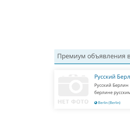
Премиум объявления в
Русский Бер
Русский Берлин 
берлине русским
одни русские! П
Berlin (Berlin)
значит опоздали
не отвечаю!