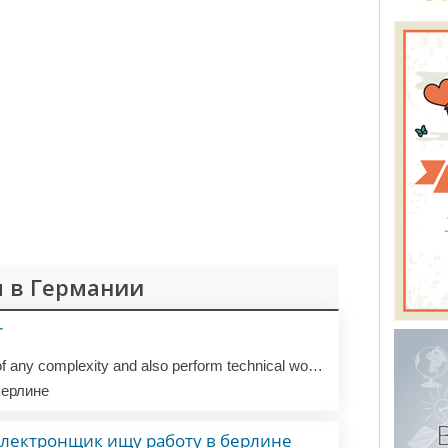
 в Германии
r
I can create a website of any complexity and also perform technical work with databases.
ерлине
электронщик ищу работу в берлине