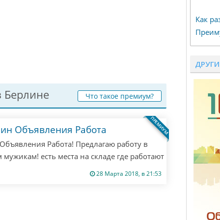
Как ра
Преим
ДРУГИ
 Берлине
Что такое премиум?
ПРЕМИУМ
лин Объявления Работа
Объявления Работа! Предлагаю работу в
 мужикам! есть места на складе где работают
ишите мне все расскажу! если не ответил
28 Марта 2018, в 21:53
! Только если ты русский из Берлина! другим