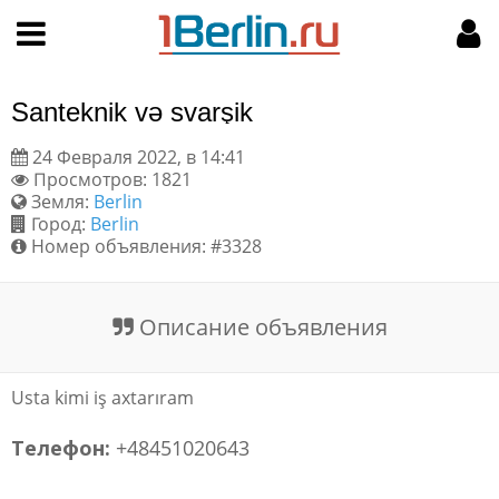
Hy-phen-a-tion
НАВИГАЦИЯ
МОЙ АККАУНТ
Главная
Подать объявление
Santeknik və svarşik
Поиск
Мои объявления
24 Февраля 2022, в 14:41
Просмотров: 1821
Пользовательское соглашение
Земля:
Berlin
Город:
Berlin
Правила доски объявлений
Номер объявления: #3328
Компьютерная версия
Описание объявления
Текстовая реклама
Usta kimi iş axtarıram
Цены на услуги
Телефон:
+48451020643
Помощь