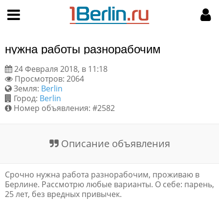
Hy-phen-a-tion
НАВИГАЦИЯ
МОЙ АККАУНТ
Главная
Подать объявление
нужна работы разнорабочим
Поиск
Мои объявления
24 Февраля 2018, в 11:18
Просмотров: 2064
Пользовательское соглашение
Земля:
Berlin
Город:
Berlin
Правила доски объявлений
Номер объявления: #2582
Компьютерная версия
Описание объявления
Текстовая реклама
Срочно нужна работа разнорабочим, проживаю в
Цены на услуги
Берлине. Рассмотрю любые варианты. О себе: парень,
25 лет, без вредных привычек.
Помощь