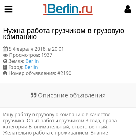
Hy-phen-a-tion
НАВИГАЦИЯ
МОЙ АККАУНТ
Главная
Подать объявление
Нужна работа грузчиком в грузовую
Поиск
Мои объявления
компанию
5 Февраля 2018, в 20:01
Пользовательское соглашение
Просмотров: 1937
Земля:
Berlin
Правила доски объявлений
Город:
Berlin
Номер объявления: #2190
Компьютерная версия
Описание объявления
Текстовая реклама
Цены на услуги
Ищу работу в грузовую компанию в качестве
грузчика. Опыт работы грузчиком 3 года, права
категории B, внимательный, ответственный.
Помощь
Желательно работа с проживанием. Знание