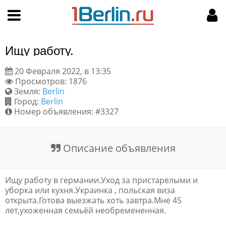
Hy-phen-a-tion
НАВИГАЦИЯ
МОЙ АККАУНТ
Главная
Подать объявление
Ищу работу.
Поиск
Мои объявления
20 Февраля 2022, в 13:35
Просмотров: 1876
Пользовательское соглашение
Земля:
Berlin
Город:
Berlin
Правила доски объявлений
Номер объявления: #3327
Компьютерная версия
Описание объявления
Текстовая реклама
Ищу работу в германии.Уход за пристарелыми и
Цены на услуги
уборка или кухня.Украинка , польская виза
открыта.Готова выезжать хоть завтра.Мне 45
лет,ухоженная семьёй необремененная.
Помощь