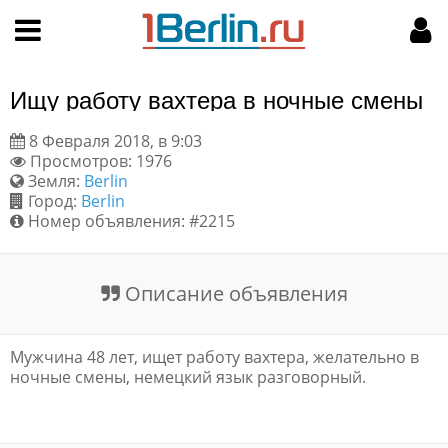
Hy-phen-a-tion
НАВИГАЦИЯ
МОЙ АККАУНТ
Главная
Подать объявление
Ищу работу вахтера в ночные смены
Поиск
Мои объявления
8 Февраля 2018, в 9:03
Просмотров: 1976
Пользовательское соглашение
Земля:
Berlin
Город:
Berlin
Правила доски объявлений
Номер объявления: #2215
Компьютерная версия
Описание объявления
Текстовая реклама
Мужчина 48 лет, ищет работу вахтера, желательно в
Цены на услуги
ночные смены, немецкий язык разговорный.
Помощь