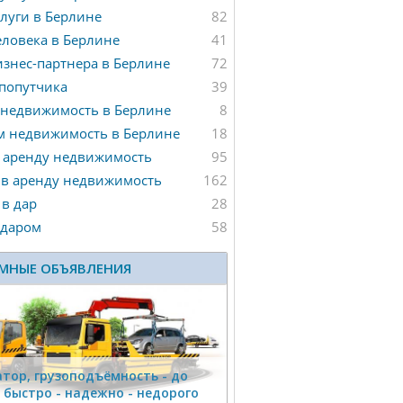
луги в Берлине
82
ловека в Берлине
41
знес-партнера в Берлине
72
попутчика
39
 недвижимость в Берлине
8
м недвижимость в Берлине
18
 аренду недвижимость
95
 в аренду недвижимость
162
в дар
28
 даром
58
МНЫЕ ОБЪЯВЛЕНИЯ
тор, гpузоподъёмность - дo
г быстро - надeжно - недорого