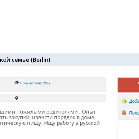
ской семье
(
Berlin
)
Просмотров:
2062
Доба
вашими пожилыми родителями . Опыт
Пожа
ать закупки, навести порядок в доме,
диетическую пищу. Ищу работу в русской