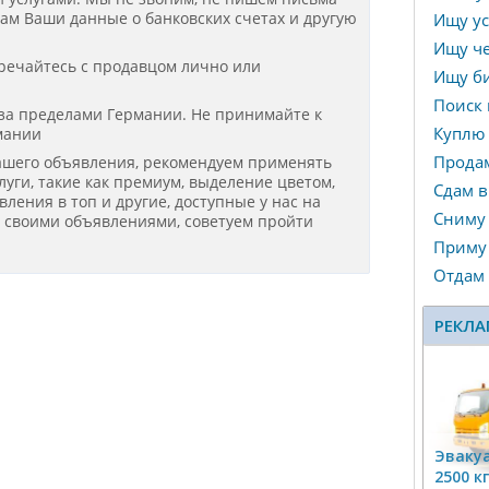
нам Ваши данные о банковских счетах и другую
Ищу ус
Ищу че
речайтесь с продавцом лично или
Ищу би
Поиск 
 за пределами Германии. Не принимайте к
Куплю
мании
Прода
ашего объявления, рекомендуем применять
уги, такие как премиум, выделение цветом,
Сдам в
ения в топ и другие, доступные у нас на
Сниму
я своими объявлениями, советуем пройти
Приму 
Отдам
РЕКЛА
Эвакуа
2500 к