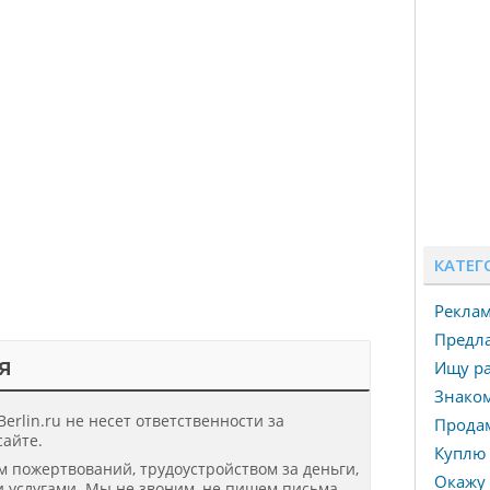
КАТЕГ
Рекла
Предла
я
Ищу ра
Знаком
erlin.ru не несет ответственности за
Прода
айте.
Куплю 
ом пожертвований, трудоустройством за деньги,
Окажу 
 услугами. Мы не звоним, не пишем письма