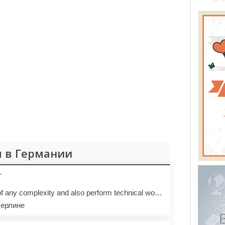
 в Германии
r
I can create a website of any complexity and also perform technical work with databases.
ерлине