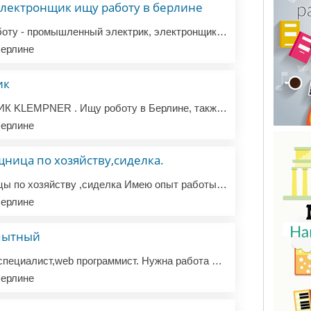
электронщик ищу работу в берлине
Добрый день, ищу работу - промышленный электрик, электронщик , (инженер КИПиА), опыт . Паспорт ЕС. английский , интенсивно учу немецкий. Просьба не стройка, Буду признателен за любую помощь.
ерлине
ик
Сантехник САНТЕХНИК KLEMPNER . Ищу роботу в Берлине, также предоставляю услуги сантехника. Наличие всего необходимого инструмента, прес, заворозка и свой транспорт. тел. WhatsApp. +4915211974141
ерлине
ница по хозяйству,сиделка.
Ищу работу помощницы по хозяйству ,сиделка Имею опыт работы в семье в Берлине Есть рекомендации . В обязанности входило . Уход за дедушкой 96 лет Приготовление завтрака,обеда . Помощь в личной гигиене Уборка помещения ,сухая ,влажная . Помощь по уходу на приусадебном участке Стрижка газона,полив цве...
ерлине
опытный
Ищу работу как SEO специалист,web программист. Нужна работа по сопровождению и поддержке сайтов. Более 10 лет работал по раскрутке и поддержке интернет магазинов и сайт фирм. О себе мужчина 50 лет с профильным образованием программист php, seo оптимизатор. Ответственный,серьёзный,всегда на связи в с...
ерлине