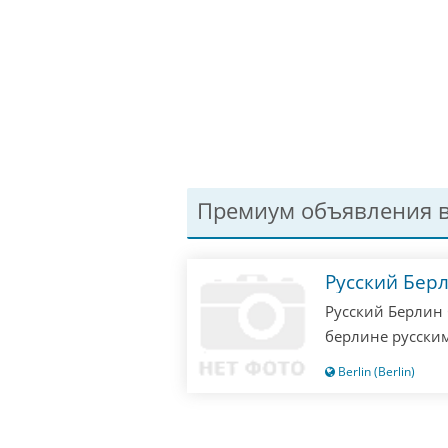
Премиум объявления в
Русский Бер
Русский Берлин 
берлине русским
одни русские! П
Berlin (Berlin)
значит опоздали
не отвечаю!