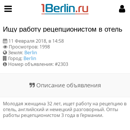
Hy-phen-a-tion
НАВИГАЦИЯ
МОЙ АККАУНТ
Главная
Подать объявление
Ищу работу рецепционистом в отель
Поиск
Мои объявления
11 Февраля 2018, в 14:58
Просмотров: 1998
Пользовательское соглашение
Земля:
Berlin
Город:
Berlin
Правила доски объявлений
Номер объявления: #2303
Компьютерная версия
Описание объявления
Текстовая реклама
Молодая женщина 32 лет, ищет работу на рецепцию в
Цены на услуги
отель, английский и немецкий разговорный. Опты
работы рецепционистом 3 года в Германии.
Помощь