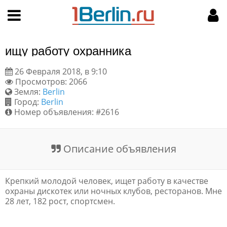
Hy-phen-a-tion
НАВИГАЦИЯ
МОЙ АККАУНТ
Главная
Подать объявление
ищу работу охранника
Поиск
Мои объявления
26 Февраля 2018, в 9:10
Просмотров: 2066
Пользовательское соглашение
Земля:
Berlin
Город:
Berlin
Правила доски объявлений
Номер объявления: #2616
Компьютерная версия
Описание объявления
Текстовая реклама
Крепкий молодой человек, ищет работу в качестве
Цены на услуги
охраны дискотек или ночных клубов, ресторанов. Мне
28 лет, 182 рост, спортсмен.
Помощь