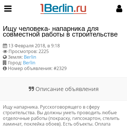
Hy-phen-a-tion
НАВИГАЦИЯ
МОЙ АККАУНТ
Главная
Подать объявление
Ищу человека- напарника для
Поиск
Мои объявления
совместной работы в строительстве
13 Февраля 2018, в 9:18
Пользовательское соглашение
Просмотров: 2225
Земля:
Berlin
Правила доски объявлений
Город:
Berlin
Номер объявления: #2329
Компьютерная версия
Описание объявления
Текстовая реклама
Цены на услуги
Ищу напарника. Русскоговорящего в сферу
строительства. Вы должны уметь проводить любые
отделочные работы (покраску, гипсокартон, стелить
Помощь
ламинат, поклейка обоев). Есть объекты. Оплата