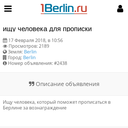
Hy-phen-a-tion
НАВИГАЦИЯ
МОЙ АККАУНТ
Главная
Подать объявление
ищу человека для прописки
Поиск
Мои объявления
17 Февраля 2018, в 10:56
Просмотров: 2189
Пользовательское соглашение
Земля:
Berlin
Город:
Berlin
Правила доски объявлений
Номер объявления: #2438
Компьютерная версия
Описание объявления
Текстовая реклама
Ищу человека, который поможет прописаться в
Цены на услуги
Берлине за вознаграждение
Помощь