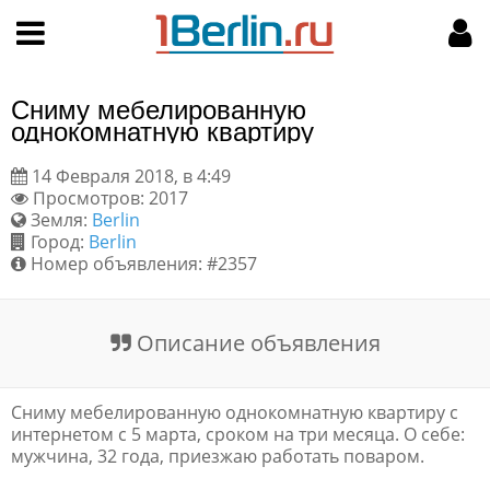
Hy-phen-a-tion
НАВИГАЦИЯ
МОЙ АККАУНТ
Главная
Подать объявление
Сниму мебелированную
Поиск
Мои объявления
однокомнатную квартиру
14 Февраля 2018, в 4:49
Пользовательское соглашение
Просмотров: 2017
Земля:
Berlin
Правила доски объявлений
Город:
Berlin
Номер объявления: #2357
Компьютерная версия
Описание объявления
Текстовая реклама
Цены на услуги
Сниму мебелированную однокомнатную квартиру с
интернетом с 5 марта, сроком на три месяца. О себе:
мужчина, 32 года, приезжаю работать поваром.
Помощь