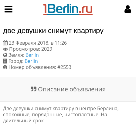
Hy-phen-a-tion
НАВИГАЦИЯ
МОЙ АККАУНТ
Главная
Подать объявление
две девушки снимут квартиру
Поиск
Мои объявления
23 Февраля 2018, в 11:26
Просмотров: 2029
Пользовательское соглашение
Земля:
Berlin
Город:
Berlin
Правила доски объявлений
Номер объявления: #2553
Компьютерная версия
Описание объявления
Текстовая реклама
Две девушки снимут квартиру в центре Берлина,
Цены на услуги
спокойные, порядочные, чистоплотные. На
длительный срок
Помощь