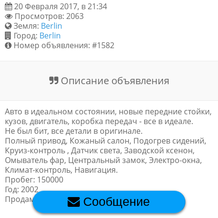
20 Февраля 2017, в 21:34
Обратная связь
Просмотров: 2063
Земля:
Berlin
Город:
Berlin
Номер объявления: #1582
Новости и статьи
Описание объявления
Авто в идеальном состоянии, новые передние стойки,
кузов, двигатель, коробка передач - все в идеале.
Не был бит, все детали в оригинале.
Полный привод, Кожаный салон, Подогрев сидений,
Круиз-контроль , Датчик света, Заводской ксенон,
Омыватель фар, Центральный замок, Электро-окна,
Климат-контроль, Навигация.
Пробег: 150000
Год: 2002
Продам свой авто в Берлине
Сообщение