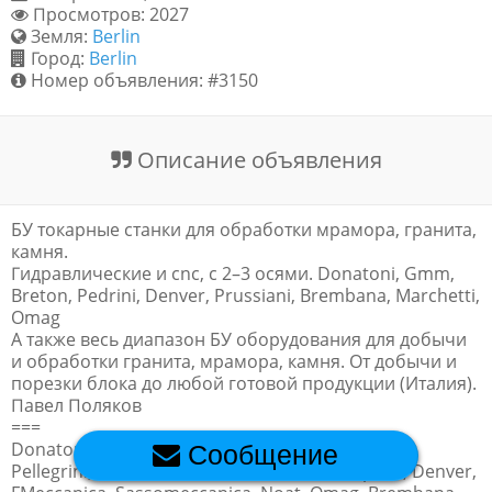
Просмотров: 2027
Обратная связь
Земля:
Berlin
Город:
Berlin
Номер объявления: #3150
Новости и статьи
Описание объявления
БУ токарные станки для обработки мрамора, гранита,
камня.
Гидравлические и cnc, с 2–3 осями. Donatoni, Gmm,
Breton, Pedrini, Denver, Prussiani, Brembana, Marchetti,
Omag
А также весь диапазон БУ оборудования для добычи
и обработки гранита, мрамора, камня. От добычи и
порезки блока до любой готовой продукции (Италия).
Павел Поляков
===
Donatoni, Gmm, Breton, Simec, Pedrini, Gaspari,
Сообщение
Pellegrini, Bidese, Bisso, Cms, Cobalm, Cofiplast, Denver,