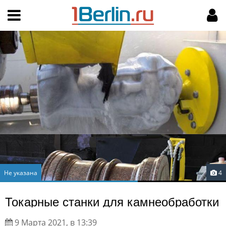
Hy-phen-a-tion
НАВИГАЦИЯ
МОЙ АККАУНТ
Главная
Подать объявление
Поиск
Мои объявления
Пользовательское соглашение
Правила доски объявлений
Компьютерная версия
Текстовая реклама
Не указана
4
Цены на услуги
Токарные станки для камнеобработки
Помощь
9 Марта 2021, в 13:39