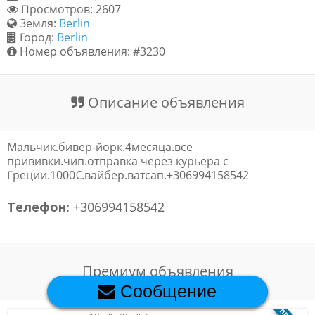
Просмотров: 2607
Обратная связь
Земля:
Berlin
Город:
Berlin
Номер объявления: #3230
Новости и статьи
Описание объявления
Мальчик.бивер-йорк.4месяца.все
прививки.чип.отправка через курьера с
Греции.1000€.вайбер.ватсап.+306994158542
Телефон:
+306994158542
Премиум объявления
Сообщение