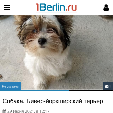
Hy-phen-a-tion
НАВИГАЦИЯ
МОЙ АККАУНТ
Главная
Подать объявление
Поиск
Мои объявления
Пользовательское соглашение
Правила доски объявлений
Компьютерная версия
Текстовая реклама
Не указана
1
Цены на услуги
Собака. Бивер-йоркширский терьер
Помощь
29 Июня 2021, в 12:17