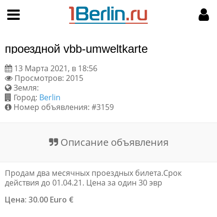
Hy-phen-a-tion
НАВИГАЦИЯ
МОЙ АККАУНТ
Главная
Подать объявление
проездной vbb-umweltkarte
Поиск
Мои объявления
13 Марта 2021, в 18:56
Просмотров: 2015
Пользовательское соглашение
Земля:
Город:
Berlin
Правила доски объявлений
Номер объявления: #3159
Компьютерная версия
Описание объявления
Текстовая реклама
Продам два месячных проездных билета.Срок
Цены на услуги
действия до 01.04.21. Цена за один 30 эвр
Цена: 30.00 Euro €
Помощь