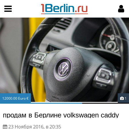
Hy-phen-a-tion
НАВИГАЦИЯ
МОЙ АККАУНТ
Главная
Подать объявление
Поиск
Мои объявления
Пользовательское соглашение
Правила доски объявлений
Компьютерная версия
Текстовая реклама
12000.00 Euro €
1
Цены на услуги
продам в Берлине volkswagen caddy
Помощь
23 Ноября 2016, в 20:35