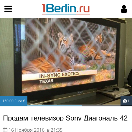
Hy-phen-a-tion
НАВИГАЦИЯ
МОЙ АККАУНТ
Главная
Подать объявление
Поиск
Мои объявления
Пользовательское соглашение
Правила доски объявлений
Компьютерная версия
Текстовая реклама
150.00 Euro €
1
Цены на услуги
Продам телевизор Sony Диагональ 42
Помощь
16 Ноября 2016, в 21:35