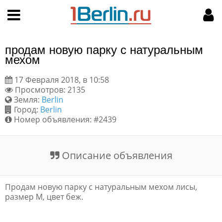
Hy-phen-a-tion
НАВИГАЦИЯ
МОЙ АККАУНТ
Главная
Подать объявление
продам новую парку с натуральным
Поиск
Мои объявления
мехом
17 Февраля 2018, в 10:58
Пользовательское соглашение
Просмотров: 2135
Земля:
Berlin
Правила доски объявлений
Город:
Berlin
Номер объявления: #2439
Компьютерная версия
Описание объявления
Текстовая реклама
Цены на услуги
Продам новую парку с натуральным мехом лисы,
размер М, цвет беж.
Помощь