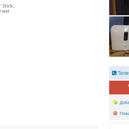
 Stick;
0 мм
Теле
Доба
Пожа