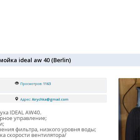
ойка ideal aw 40
(
Berlin
)
Просмотров:
1163
Адрес:
Airychka@gmail.com
уха IDEAL AW40.
орное управление;
и;
нения фильтра, низкого уровня воды;
вка скорости вентилятора/