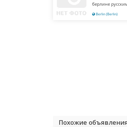
берлине русским
одни русские! П
Berlin (Berlin)
значит опоздали
не отвечаю!
Похожие объявления