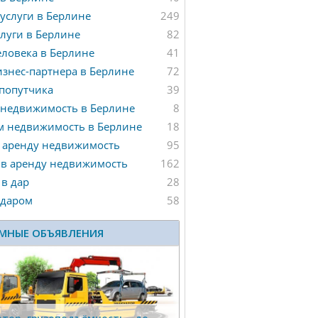
услуги в Берлине
249
луги в Берлине
82
ловека в Берлине
41
знес-партнера в Берлине
72
попутчика
39
 недвижимость в Берлине
8
м недвижимость в Берлине
18
 аренду недвижимость
95
 в аренду недвижимость
162
в дар
28
 даром
58
МНЫЕ ОБЪЯВЛЕНИЯ