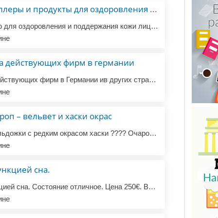
Гилауроновые филлеры и продукты для оздоровления кожи
Предлагаю продукцию для оздоровления и поддержания кожи лица.Гилауроновые филлеры, анестетики,коллаген,витаминные комплексы и крема для разглаживания морщин, восстановления и упругости кожи. Заказы от 300€ доставка в Районы Шарлотенбург, Вильмерсдорф, Шпандау и Митте бесплатно в течении 2 часов. В о...
ине
а действующих фирм в германии
Продажа и покупка действующих фирм в Германии ив других странах Европы с налоговыми (в том числе включающим налог на добавленную стоимость) номерами и банковскими счетами, а также с таможенной регистрационной идентификацией (возможность импорта/экспорта). На рынке: от 6 месяцев до 8 лет. Область дея...
ине
оп – вельвет и хаски окрас
???? Французские бульдожки с редким окрасом хаски ???? Очаровательные щенки французского бульдога с необычным, редким окрасом хаски ищут любящие дома! ❤️ ???? Дата рождения: 15 августа 2025 года Щенки уже получили первую прививку, обработаны от паразитов и полностью готовы к переезду. ???? В наличии...
ине
ункцией сна.
Продам диван с функцией сна. Состояние отличное. Цена 250€. Возможно доставка. Дополнительные вопросы пожалуйста WhatsApp
ине