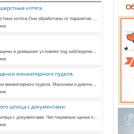
шерстные котята
Красивые короткошерстные котята Они обработаны от паразитов, осмотрены ветеринаром, полностью привиты, чипированы и имеют пакет для котят со всей документацией, когда отправляются в новые дома. Для получения дополнительной информации свяжитесь с нами через WHATSAPP/VIBER +491630353228
ине
Щенки мальтипу Выращены в домашних условиях под наблюдением профессионального ветеринара. Щенки жизнерадостны и всегда готовы играть и общаться. Правильно вакцинированы и обработаны от паразитов. WhatsApp / Viber +491630353228
ине
щенки миниатюрного пуделя.
Очаровательные щенки миниатюрного пуделя. Мальчики и девочки миниатюрного пуделя, 12 недель, готовы к переезду в новый дом. Эти щенки хорошо ведут себя с детьми и другими животными. Они находятся под наблюдением ветеринара и имеют все документы, включая родословную. Надеюсь на скорый ответ. WHATSAPP...
ине
ого шпица с документами.
Щенок померанского шпица с документами. Чистокровные щенки померанского шпица для настоящих любителей животных. Эти щенки выращены моей женой, которая является ветеринарным врачом. У них есть все необходимые документы для поездки в любую часть Европы. Пожалуйста, свяжитесь со мной для получения допо...
ине