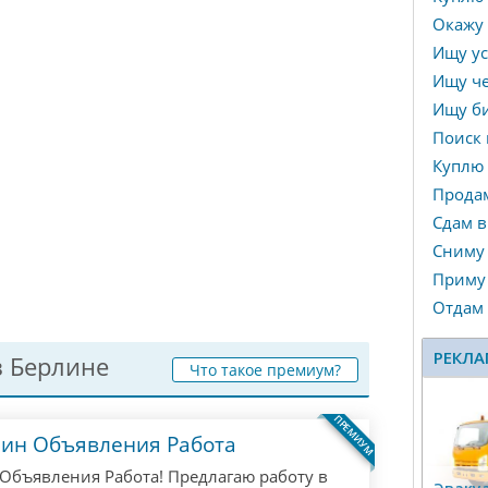
Окажу 
Ищу ус
Ищу че
Ищу би
Поиск 
Куплю
Прода
Сдам в
Сниму
Приму 
Отдам
РЕКЛА
 Берлине
Что такое премиум?
ПРЕМИУМ
лин Объявления Работа
Объявления Работа! Предлагаю работу в