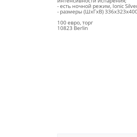
интенсивности испарения;
- есть ночной режим, Ionic Silver
- размеры (ШхГхВ) 336х323х40
100 евро, торг
10823 Berlin