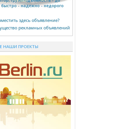
тор, гpузоподъёмность - дo
г быстро - надeжно - недорого
зместить здесь объявление?
ущество рекламных объявлений
Е НАШИ ПРОЕКТЫ