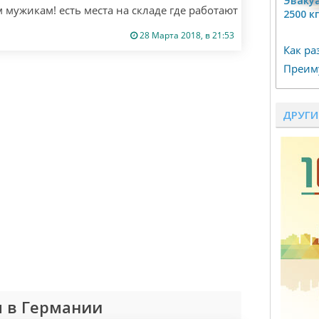
Эвакуа
 мужикам! есть места на складе где работают
2500 к
ишите мне все расскажу! если не ответил
28 Марта 2018, в 21:53
! Только если ты русский из Берлина! другим
Как ра
Преим
ДРУГИ
 в Германии