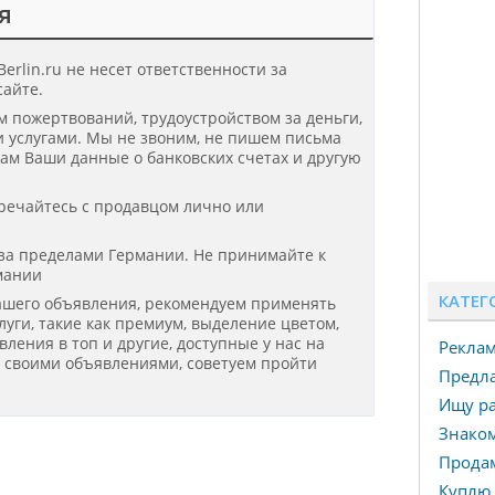
я
erlin.ru не несет ответственности за
айте.
ом пожертвований, трудоустройством за деньги,
 услугами. Мы не звоним, не пишем письма
нам Ваши данные о банковских счетах и другую
речайтесь с продавцом лично или
 за пределами Германии. Не принимайте к
мании
КАТЕГ
ашего объявления, рекомендуем применять
уги, такие как премиум, выделение цветом,
ения в топ и другие, доступные у нас на
Рекла
я своими объявлениями, советуем пройти
Предла
Ищу ра
Знаком
Прода
Куплю 