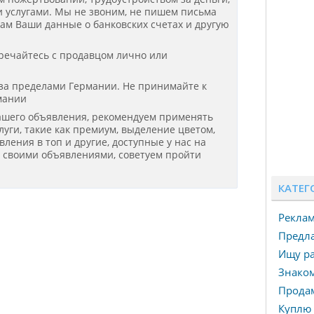
 услугами. Мы не звоним, не пишем письма
нам Ваши данные о банковских счетах и другую
речайтесь с продавцом лично или
 за пределами Германии. Не принимайте к
мании
ашего объявления, рекомендуем применять
уги, такие как премиум, выделение цветом,
ения в топ и другие, доступные у нас на
я своими объявлениями, советуем пройти
КАТЕГ
Рекла
Предла
Ищу ра
Знаком
Прода
Куплю 