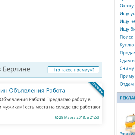
Окажу 
Ищу ус
Ищу че
Ищу би
Поиск 
Куплю
Прода
Сдам в
 Берлине
Сниму
Что такое премиум?
Приму 
Отдам
ПРЕМИУМ
лин Объявления Работа
РЕКЛА
Объявления Работа! Предлагаю работу в
 мужикам! есть места на складе где работают
ишите мне все расскажу! если не ответил
28 Марта 2018, в 21:53
! Только если ты русский из Берлина! другим
Эвакуа