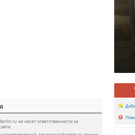
я
Доба
Пожа
erlin.ru не несет ответственности за
айте.
ом пожертвований, трудоустройством за деньги,