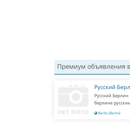
Премиум объявления в
Русский Бер
Русский Берлин 
берлине русским
одни русские! П
Berlin (Berlin)
значит опоздали
не отвечаю!