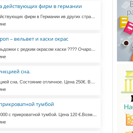
а действующих фирм в германии
Продажа и покупка действующих фирм в Германии ив других странах Европы с налоговыми (в том числе включающим налог на добавленную стоимость) номерами и банковскими счетами, а также с таможенной регистрационной идентификацией (возможность импорта/экспорта). На рынке: от 6 месяцев до 8 лет. Область дея...
ине
оп – вельвет и хаски окрас
???? Французские бульдожки с редким окрасом хаски ???? Очаровательные щенки французского бульдога с необычным, редким окрасом хаски ищут любящие дома! ❤️ ???? Дата рождения: 15 августа 2025 года Щенки уже получили первую прививку, обработаны от паразитов и полностью готовы к переезду. ???? В наличии...
ине
ункцией сна.
Продам диван с функцией сна. Состояние отличное. Цена 250€. Возможно доставка. Дополнительные вопросы пожалуйста WhatsApp
ине
 прикроватной тумбой
Продам кровать 900*2000 с прикроватной тумбой. Цена 120 €.Возможна доставка Пишите WhatsApp.
ине