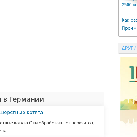
2500 к
Как ра
Преим
ДРУГИ
 в Германии
шерстные котята
Красивые короткошерстные котята Они обработаны от паразитов, осмотрены ветеринаром, полностью привиты, чипированы и имеют пакет для котят со всей документацией, когда отправляются в новые дома. Для получения дополнительной информации свяжитесь с нами через WHATSAPP/VIBER +491630353228
ине