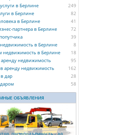
услуги в Берлине
249
луги в Берлине
82
ловека в Берлине
41
знес-партнера в Берлине
72
попутчика
39
 недвижимость в Берлине
8
м недвижимость в Берлине
18
 аренду недвижимость
95
 в аренду недвижимость
162
в дар
28
 даром
58
МНЫЕ ОБЪЯВЛЕНИЯ
тор, гpузоподъёмность - дo