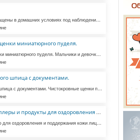
Щенки мальтипу Выращены в домашних условиях под наблюдением профессионального ветеринара. Щенки жизнерадостны и всегда готовы играть и общаться. Правильно вакцинированы и обработаны от паразитов. WhatsApp / Viber +491630353228
ине
щенки миниатюрного пуделя.
Очаровательные щенки миниатюрного пуделя. Мальчики и девочки миниатюрного пуделя, 12 недель, готовы к переезду в новый дом. Эти щенки хорошо ведут себя с детьми и другими животными. Они находятся под наблюдением ветеринара и имеют все документы, включая родословную. Надеюсь на скорый ответ. WHATSAPP...
ине
ого шпица с документами.
Щенок померанского шпица с документами. Чистокровные щенки померанского шпица для настоящих любителей животных. Эти щенки выращены моей женой, которая является ветеринарным врачом. У них есть все необходимые документы для поездки в любую часть Европы. Пожалуйста, свяжитесь со мной для получения допо...
ине
Гилауроновые филлеры и продукты для оздоровления кожи
Предлагаю продукцию для оздоровления и поддержания кожи лица.Гилауроновые филлеры, анестетики,коллаген,витаминные комплексы и крема для разглаживания морщин, восстановления и упругости кожи. Заказы от 300€ доставка в Районы Шарлотенбург, Вильмерсдорф, Шпандау и Митте бесплатно в течении 2 часов. В о...
ине