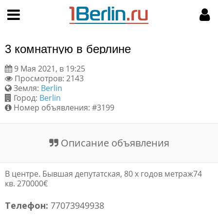
Hy-phen-a-tion
НАВИГАЦИЯ
МОЙ АККАУНТ
Главная
Подать объявление
3 комнатную в берлине
Поиск
Мои объявления
9 Мая 2021, в 19:25
Просмотров: 2143
Пользовательское соглашение
Земля:
Berlin
Город:
Berlin
Правила доски объявлений
Номер объявления: #3199
Компьютерная версия
Описание объявления
Текстовая реклама
В центре. Бывшая депутатская, 80 х годов метраж74
Цены на услуги
кв. 270000€
Телефон:
77073949938
Помощь