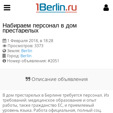
Hy-phen-a-tion
НАВИГАЦИЯ
МОЙ АККАУНТ
Главная
Подать объявление
Набираем персонал в дом
Поиск
Мои объявления
престарелых
1 Февраля 2018, в 18:28
Пользовательское соглашение
Просмотров: 3373
Земля:
Berlin
Правила доски объявлений
Город:
Berlin
Номер объявления: #2051
Компьютерная версия
Описание объявления
Текстовая реклама
Цены на услуги
В дом престарелых в Берлине требуется персонал. Из
требований: медицинское образование и опыт
работы, также гражданство ЕС, и приемлемый
Помощь
уровень языка. Работа официальная, полный соц.