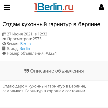
Hy-phen-a-tion
НАВИГАЦИЯ
МОЙ АККАУНТ
Главная
Подать объявление
Отдам кухонный гарнитур в берлине
Поиск
Мои объявления
27 Июня 2021, в 12:32
Просмотров: 2573
Пользовательское соглашение
Земля:
Berlin
Город:
Berlin
Правила доски объявлений
Номер объявления: #3224
Компьютерная версия
Описание объявления
Текстовая реклама
Отдаю даром кухонный гарнитур в Берлине,
Цены на услуги
самовывоз. Гарнитур в хорошем состоянии.
Помощь