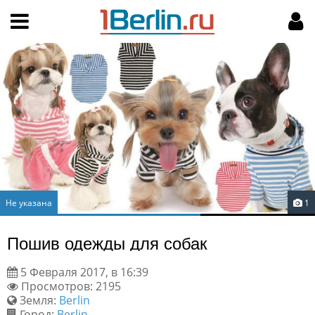
Hy-phen-a-tion
НАВИГАЦИЯ
МОЙ АККАУНТ
Главная
Подать объявление
Поиск
Мои объявления
Пользовательское соглашение
Правила доски объявлений
Компьютерная версия
Не указана
1
Текстовая реклама
Пошив одежды для собак
Цены на услуги
5 Февраля 2017, в 16:39
Просмотров: 2195
Помощь
Земля:
Berlin
Город:
Berlin